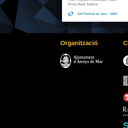
Pinyu Martí, bateria
13è Festival de Jazz - 2004
Organització
C