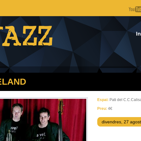
Vés al contingut
In
IELAND
Espai:
Pati del C.C.Calis
Preu:
4€
divendres, 27 agost