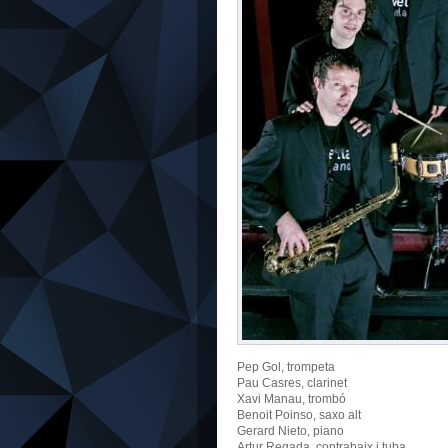
Pep Gol, trompeta
Pau Casres, clarinet
Xavi Manau, trombó
Benoit Poinso, saxo alt
Gerard Nieto, piano
Artur Regada, contrabaix i tuba