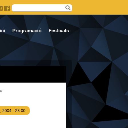
Formulari de cerca
ici
Programació
Festivals
ay
, 2004 - 23:00